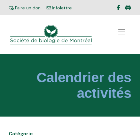
Facebook
Disc
Don
Faire un don
Infolettre
Infolettre
Calendrier des
activités
Catégorie