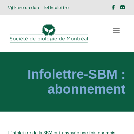
Facebook
Disc
Don
Faire un don
Infolettre
Infolettre
Infolettre-SBM :
abonnement
L’Infolettre de la SBM est envoyée une fois par mois.